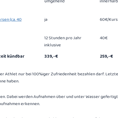
umgehend
innerhalb
rsen (ca. 40
ja
60€/Kurs
12 Stunden pro Jahr
40€
inklusive
zeit kündbar
339,-€
259,-€
der Athlet nur bei 100%iger Zufriedenheit bezahlen darf. Letzt
hne haben.
n. Dabei werden Aufnahmen über und unter Wasser gefertigt. Es
raufnahmen erkennen.