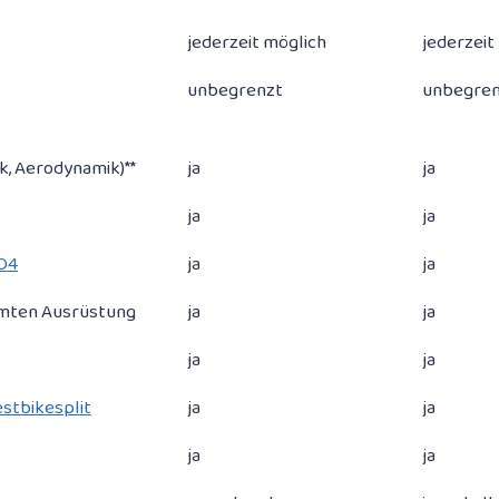
jederzeit möglich
jederzeit
unbegrenzt
unbegren
ik, Aerodynamik)**
ja
ja
ja
ja
KO4
ja
ja
amten Ausrüstung
ja
ja
ja
ja
stbikesplit
ja
ja
ja
ja