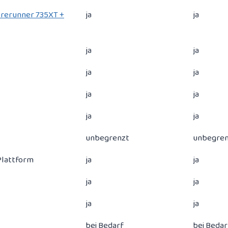
Forerunner 735XT +
ja
ja
ja
ja
ja
ja
ja
ja
ja
ja
unbegrenzt
unbegren
Plattform
ja
ja
ja
ja
ja
ja
bei Bedarf
bei Bedar