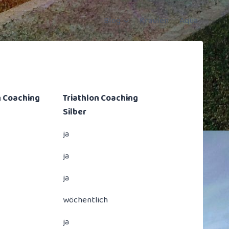
Blog
Kraulen
Aqua
n Coaching
Triathlon Coaching
Silber
ja
ja
ja
wöchentlich
ja