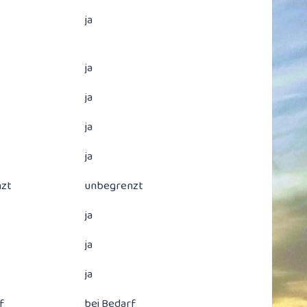
ja
ja
ja
ja
ja
zt
unbegrenzt
ja
ja
ja
f
bei Bedarf