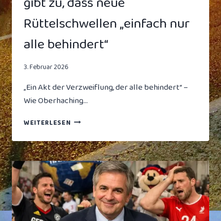
gibt zu, dass neue
Rüttelschwellen „einfach nur
alle behindert“
3. Februar 2026
„Ein Akt der Verzweiflung, der alle behindert“ –
Wie Oberhaching…
EHRLICHKEITSSCHOCK
WEITERLESEN
IN
OBERHACHING:
BÜRGERMEISTER
GIBT
ZU,
DASS
NEUE
RÜTTELSCHWELLEN
„EINFACH