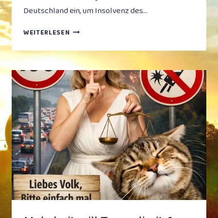
Deutschland ein, um Insolvenz des…
SENSATION:
WEITERLESEN
IHF
FÜHRT
„PERMANENT-
WILDCARD“
FÜR
DEUTSCHLAND
EIN,
UM
INSOLVENZ
DES
WELTHANDBALLS
ZU
VERHINDERN