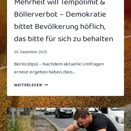
Mehrheit will Tempolimit &
Böllerverbot – Demokratie
bittet Bevölkerung höflich,
das bitte für sich zu behalten
30. Dezember 2025
Berlin (dpo) – Nachdem aktuelle Umfragen
erneut ergeben haben, dass…
MEHRHEIT
WEITERLESEN
WILL
TEMPOLIMIT
&
BÖLLERVERBOT
–
DEMOKRATIE
BITTET