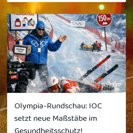
OLYMPIA‑ERFOLG:
87 %
ALLER
MEDAILLEN
IM
SITZEN
GEWONNEN
Olympia-Rundschau: IOC
setzt neue Maßstäbe im
Gesundheitsschutz!