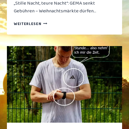
„Stille Nacht, teure Nacht“: GEMA senkt
Gebühren – Weihnachtsmärkte dürfen…
🎄
WEITERLESEN
„WENN
CHÖRE
ZU
TEUER
SIND,
SINGT
HALT
DER
KASSIERER“