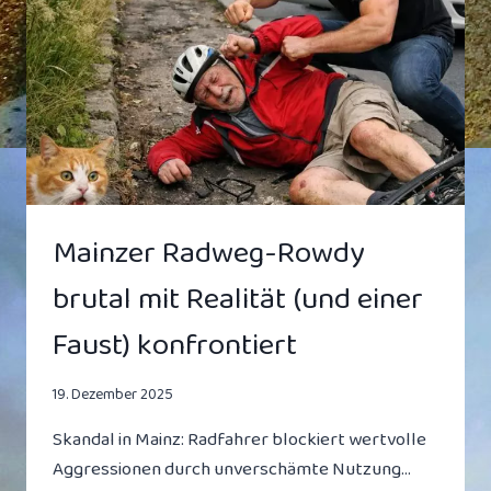
BEVÖLKERUNG
HÖFLICH,
DAS
BITTE
FÜR
SICH
ZU
BEHALTEN
Mainzer Radweg-Rowdy
brutal mit Realität (und einer
Faust) konfrontiert
19. Dezember 2025
Skandal in Mainz: Radfahrer blockiert wertvolle
Aggressionen durch unverschämte Nutzung…