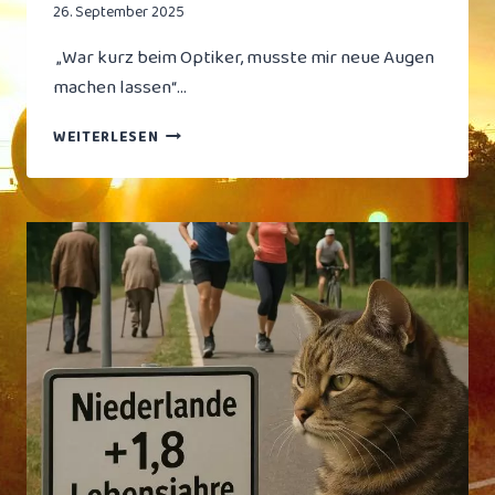
26. September 2025
„War kurz beim Optiker, musste mir neue Augen
machen lassen“…
VERMISST
WEITERLESEN
SEIT
MARATHON:
FELIX
KROOS
WIEDER
AUFGETAUCHT