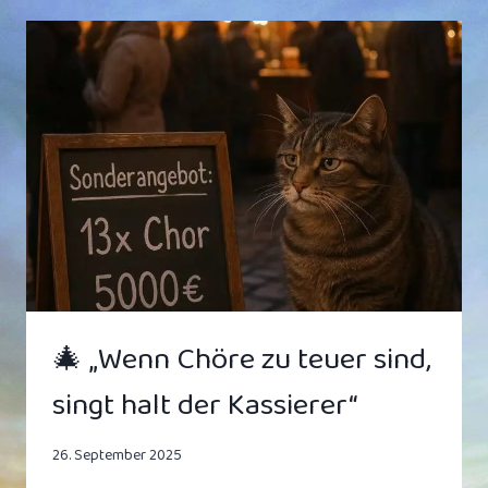
ALTERN
SCHNELLER
–
WEGEN
ZU
HOHER
GEMA-
GEBÜHREN
BEIM
NACHBARSCHAFTSGRILLEN
🎄 „Wenn Chöre zu teuer sind,
singt halt der Kassierer“
26. September 2025