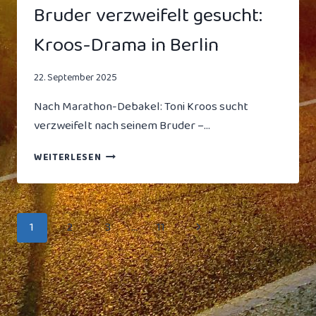
Bruder verzweifelt gesucht:
Kroos-Drama in Berlin
22. September 2025
Nach Marathon-Debakel: Toni Kroos sucht
verzweifelt nach seinem Bruder –…
BRUDER
WEITERLESEN
VERZWEIFELT
GESUCHT:
KROOS-
DRAMA
Seitennavigation
Nächste
1
2
3
…
11
IN
BERLIN
Seite