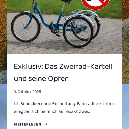
MEHR
KALORIEN
VERBRENNT
ALS
SIE
SELBST
–
HERSTELLER
UNTER
VERDACHT
Exklusiv: Das Zweirad-Kartell
und seine Opfer
9. Oktober 2025
🚴‍♂️ Schockierende Enthüllung: Fahrradhersteller
einigten sich heimlich auf exakt zwei…
EXKLUSIV:
WEITERLESEN
DAS