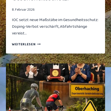
8. Februar 2026
IOC setzt neue Maßstäbe im Gesundheitsschutz:
Doping-Verbot verschärft, Abfahrtshänge
vereist…
OLYMPIA-
WEITERLESEN
RUNDSCHAU:
IOC
SETZT
NEUE
MASSSTÄBE I
M G
ESUNDHEITSSCHUTZ!