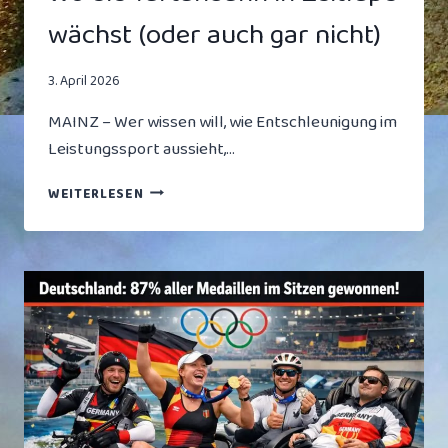
wächst (oder auch gar nicht)
3. April 2026
MAINZ – Wer wissen will, wie Entschleunigung im
Leistungssport aussieht,…
BAUSTELLEN-
WEITERLESEN
SAFARI
IN
MAINZ:
WO
DIE
TARTANBAHN
IN
ZEITLUPE
WÄCHST
(ODER
AUCH
GAR