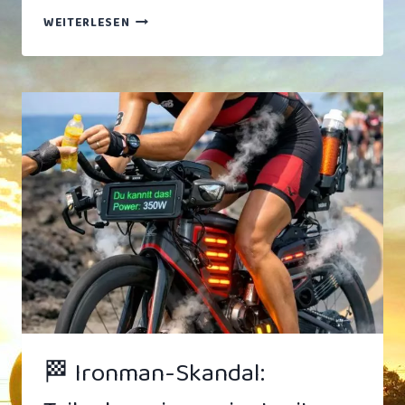
MAINZER
WEITERLESEN
RADWEG-
ROWDY
BRUTAL
MIT
REALITÄT
(UND
EINER
FAUST)
KONFRONTIERT
🏁 Ironman-Skandal: