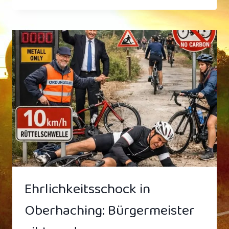
STOCKHOLM:
PHYSIK-
NOBELPREIS
FÜR
DIE
OBERHACHINGER
„RÜTTEL-
SCHIKANE“
RÜCKT
NÄHER
Ehrlichkeitsschock in
Oberhaching: Bürgermeister