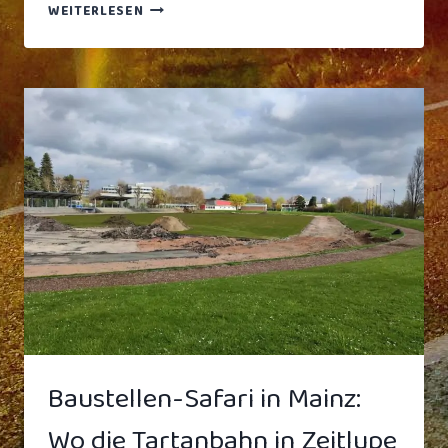
„ZU
WEITERLESEN
WARM
FÜR
OUTDOOR-
SPORT“:
IRONMAN
FRANKFURT
WIRD
KOMPLETT
IN
KLIMATISIERTES
MCFIT
VERLEGT
Baustellen-Safari in Mainz:
Wo die Tartanbahn in Zeitlupe