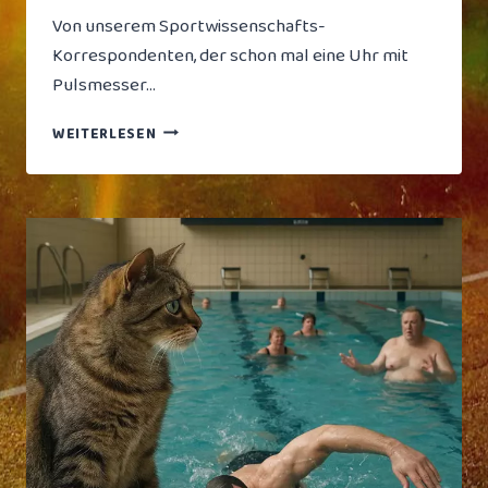
Von unserem Sportwissenschafts-
Korrespondenten, der schon mal eine Uhr mit
Pulsmesser…
TRAININGPEAKS
WEITERLESEN
REVOLUTIONIERT
AUSDAUERSPORT:
NEUE
FUNKTION
ZEIGT,
WIE
VIEL
BUTTER
DU
BEIM
PEDALIEREN
VERBRENNST