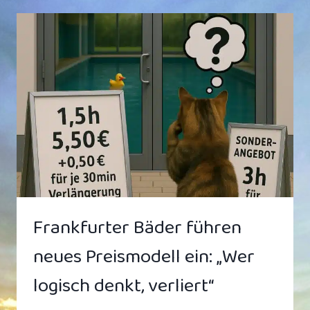
PENDLERIN
SCHLIESST A
US V
ERSEHEN 5
8€-L
ANGZEITBEZIEHUNG A
B
Frankfurter Bäder führen
neues Preismodell ein: „Wer
logisch denkt, verliert“