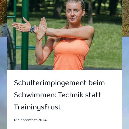
ZU
GEFÄHRLICH
IST
–
3
GRÜNDE,
WARUM
DU
DRINNEN
BLEIBEN
SOLLTEST
Schulterimpingement beim
Schwimmen: Technik statt
Trainingsfrust
17. September 2024