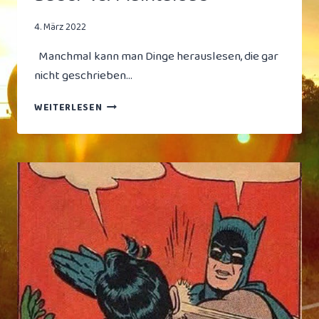
4. März 2022
Manchmal kann man Dinge herauslesen, die gar
nicht geschrieben…
HEAD
WEITERLESEN
TO
HEAD
FRANKFURTER
BÄDER
VS.
MAINTALBAD