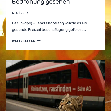
Bedrohung gesehen
17. Juli 2025
Berlin (dpo) – Jahrzehntelang wurde es als
gesunde Freizeitbeschäftigung gefeiert….
STUDIE
WEITERLESEN
ENTHÜLLT:
BRUSTSCHWIMMEN
BRINGT
NIX
–
KRAULENDE
SPORTLER
WERDEN
IN
DEUTSCHEN
BÄDERN
ALS
BEDROHUNG