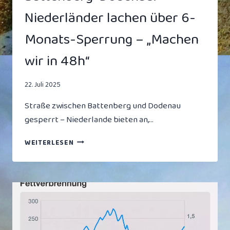
WÜNSCHEN
Niederländer lachen über 6-
Monats-Sperrung – „Machen
wir in 48h“
22. Juli 2025
Straße zwischen Battenberg und Dodenau
gesperrt – Niederlande bieten an,…
BATTENBERG-
WEITERLESEN
DODENAU:
NIEDERLÄNDER
LACHEN
ÜBER
6-
MONATS-
SPERRUNG
–