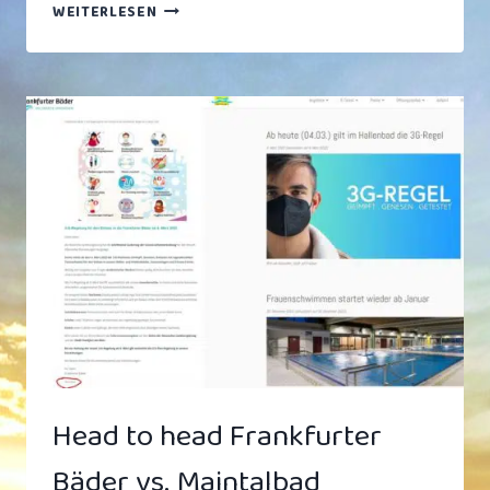
SCHWIMMEN:
WEITERLESEN
BEINSCHLAG
–
MYTHOS
ODER
MUST-
HAVE?
Head to head Frankfurter
Bäder vs. Maintalbad