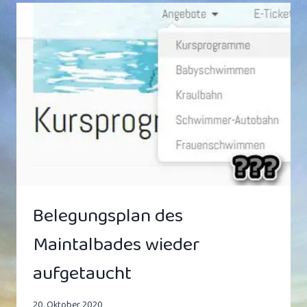
MAINTALBAD:
„NICHT
AN
ALLEM
SIND
TRUMP
ODER
CORONA
SCHULD!“
Belegungsplan des
Maintalbades wieder
aufgetaucht
20. Oktober 2020