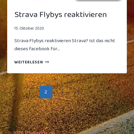
Strava Flybys reaktivieren
15. Oktober 2020
Strava Flybys reaktivieren Strava? Ist das nicht
dieses facebook für…
STRAVA
WEITERLESEN
FLYBYS
REAKTIVIEREN
Seitennavigation
Vorherige
Nächste
1
2
3
4
…
11
Seite
Seite
© 2026 PS-Sports.de