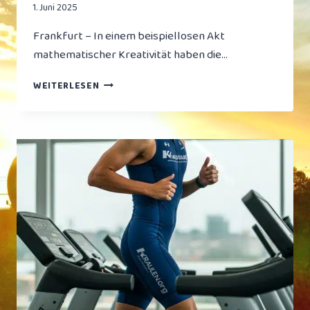
1. Juni 2025
Frankfurt – In einem beispiellosen Akt
mathematischer Kreativität haben die…
FRANKFURTER
WEITERLESEN
BÄDER
FÜHREN
NEUES
PREISMODELL
EIN:
„WER
LOGISCH
DENKT,
VERLIERT“