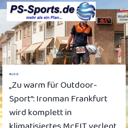
Zum
Inhalt
springen
BLOG
„Zu warm für Outdoor-
Sport“: Ironman Frankfurt
wird komplett in
klimatisiertes McFIT verlegt