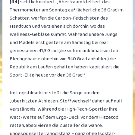
(44)
sichtlich irritiert. „Aber kaum klettert das
Thermometer am Sonntag auf lächerliche 36 Grad im
Schatten, werfen die Carbon-Fetischisten das
Handtuch und verziehen sich dorthin, wo das
Wellness-Gebläse summt. Während unsere Jungs
und Mädels erst gestern am Samstag bei real
gemessenen 41,3 Grad (die sich im unklimatisierten
Blechgehäuse ohnehin wie 540 Grad anfühlen) die
Republik am Laufen gehalten haben, kapituliert die
Sport-Elite heute vor den 36 Grad.“
Im Logistiksektor stößt die Sorge um den
„überhitzten Athleten-Stoffwechsel“ daher auf null
Verständnis. Während die High-Tech-Sportler ihre
Watt-Werte auf dem Ergo-Deck vor dem Hitzetod
retten, absolvieren die Zusteller die wahre,
ungesponserte Langdistanz – ganz ohne Isostar-