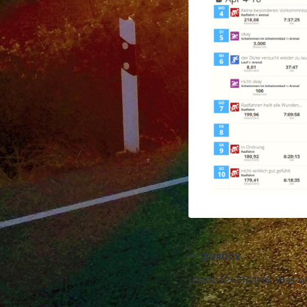
Beitragsnaviga
ZURÜCK
Inside 12+13/2016: Was w