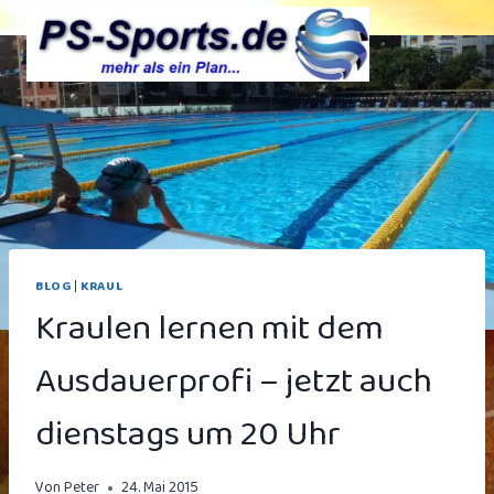
Zum
Inhalt
springen
BLOG
|
KRAUL
Kraulen lernen mit dem
Ausdauerprofi – jetzt auch
dienstags um 20 Uhr
Von
Peter
24. Mai 2015