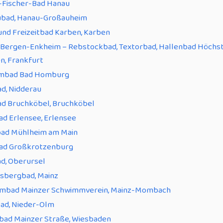
-Fischer-Bad Hanau
ubad, Hanau-Großauheim
und Freizeitbad Karben, Karben
 Bergen-Enkheim – Rebstockbad, Textorbad, Hallenbad Höchs
n, Frankfurt
mbad Bad Homburg
d, Nidderau
ad Bruchköbel, Bruchköbel
d Erlensee, Erlensee
bad Mühlheim am Main
ad Großkrotzenburg
d, Oberursel
sbergbad, Mainz
mbad Mainzer Schwimmverein, Mainz-Mombach
ad, Nieder-Olm
tbad Mainzer Straße, Wiesbaden