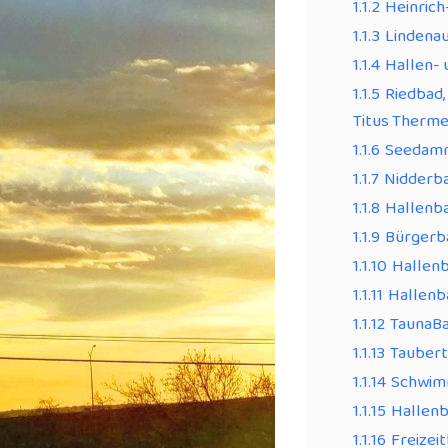
1.1.2
Heinrich
1.1.3
Lindena
1.1.4
Hallen- 
1.1.5
Riedbad,
Titus Therme
1.1.6
Seedam
1.1.7
Nidderba
1.1.8
Hallenb
1.1.9
Bürgerba
1.1.10
Hallen
1.1.11
Hallenb
1.1.12
TaunaBa
1.1.13
Taubert
1.1.14
Schwim
1.1.15
Hallenb
1.1.16
Freizei