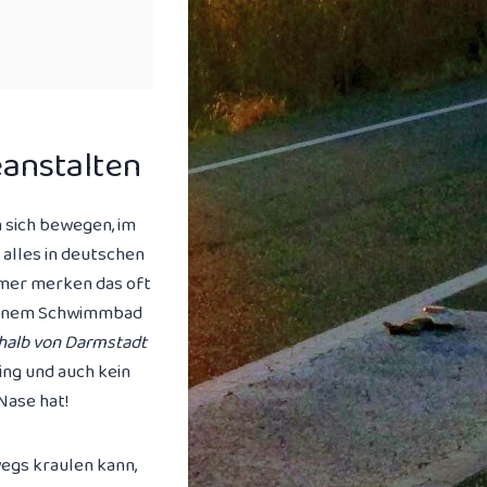
anstalten
n sich bewegen, im
alles in deutschen
mmer merken das oft
in einem Schwimmbad
rhalb von Darmstadt
ning und auch kein
Nase hat!
wegs kraulen kann,