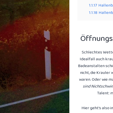
1.1.17
Hallenb
1.1.18
Hallenb
Öffnungs
Schlechtes Wetter
Idealfall auch kra
Badeanstalten schi
nicht, die Krauler
waren. Oder wie ma
sind Nichtschwi
Talent: 
Hier geht’s also 