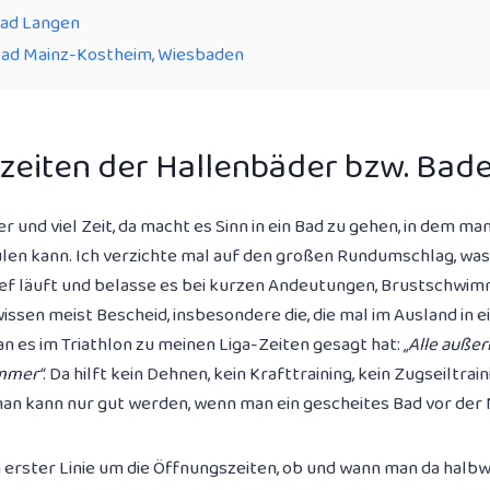
ad Langen
ad Mainz-Kostheim, Wiesbaden
zeiten der Hallenbäder bzw. Bade
 und viel Zeit, da macht es Sinn in ein Bad zu gehen, in dem ma
ulen kann.
Ich verzichte mal auf den großen Rundumschlag, was 
ef läuft und belasse es bei kurzen Andeutungen, Brustschwi
 wissen meist Bescheid, insbesondere die, die mal im Ausland 
n es im Triathlon zu meinen Liga-Zeiten gesagt hat:
„Alle auße
mmer“
. Da hilft kein Dehnen, kein Krafttraining, kein Zugseiltrai
man kann nur gut werden, wenn man ein gescheites Bad vor der 
in erster Linie um die Öffnungszeiten, ob und wann man da halb