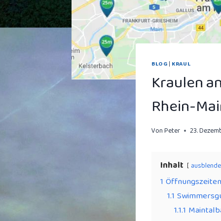
BLOG
|
KRAUL
Kraulen an
Rhein-Mai
Von
Peter
23. Dezem
Inhalt
ausblend
1
Öffnungszeiten
1.1
Swimmersgu
1.1.1
Maintalb