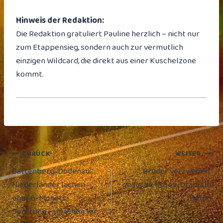
Hinweis der Redaktion:
Die Redaktion gratuliert Pauline herzlich – nicht nur
zum Etappensieg, sondern auch zur vermutlich
einzigen Wildcard, die direkt aus einer Kuschelzone
kommt.
Beitragsnavigation
ZURÜCK
WEITER
Battenberg-Dodenau:
Bruder verzweifelt
Niederländer lachen
gesucht: Kroos-Drama in
über 6-Monats-
Berlin
Sperrung – „Machen wir